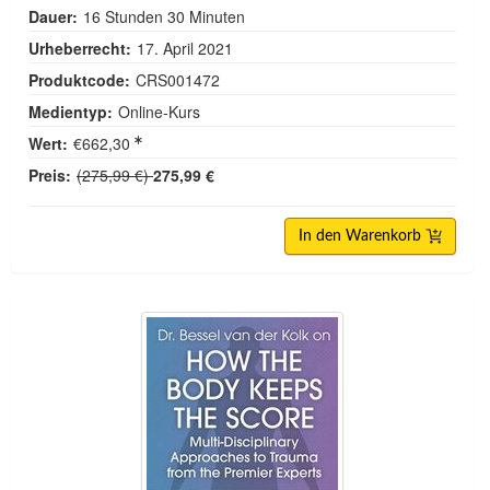
Dauer:
16 Stunden 30 Minuten
Urheberrecht:
17. April 2021
Produktcode:
CRS001472
Medientyp:
Online-Kurs
Wert:
€662,30
Normalpreis:
Preis:
(275,99 €)
275,99 €
In den Warenkorb