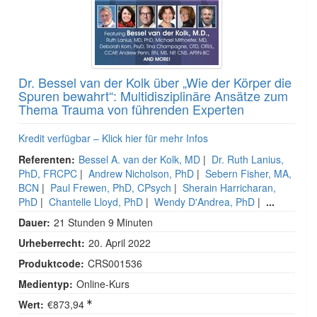
Dr. Bessel van der Kolk über „Wie der Körper die
Spuren bewahrt“: Multidisziplinäre Ansätze zum
Thema Trauma von führenden Experten
Kredit verfügbar – Klick hier für mehr Infos
Referenten:
Bessel A. van der Kolk, MD
|
Dr. Ruth Lanius,
PhD, FRCPC
|
Andrew Nicholson, PhD
|
Sebern Fisher, MA,
BCN
|
Paul Frewen, PhD, CPsych
|
Sherain Harricharan,
PhD
|
Chantelle Lloyd, PhD
|
Wendy D'Andrea, PhD
|
...
Dauer:
21 Stunden 9 Minuten
Urheberrecht:
20. April 2022
Produktcode:
CRS001536
Medientyp:
Online-Kurs
Wert:
€873,94