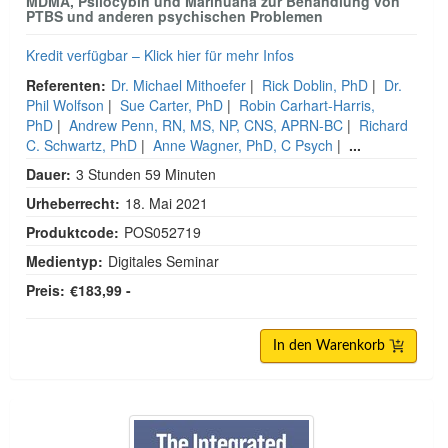
MDMA, Psilocybin und Marihuana zur Behandlung von
PTBS und anderen psychischen Problemen
Kredit verfügbar – Klick hier für mehr Infos
Referenten:
Dr. Michael Mithoefer
|
Rick Doblin, PhD
|
Dr.
Phil Wolfson
|
Sue Carter, PhD
|
Robin Carhart-Harris,
PhD
|
Andrew Penn, RN, MS, NP, CNS, APRN-BC
|
Richard
C. Schwartz, PhD
|
Anne Wagner, PhD, C Psych
|
...
Dauer:
3 Stunden 59 Minuten
Urheberrecht:
18. Mai 2021
Produktcode:
POS052719
Medientyp:
Digitales Seminar
Preis:
€183,99 -
In den Warenkorb