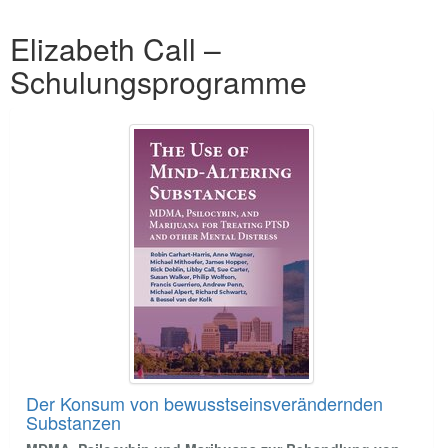
Produkte 1 bis 3 von 3
Elizabeth Call –
Schulungsprogramme
Der Konsum von bewusstseinsverändernden
Substanzen