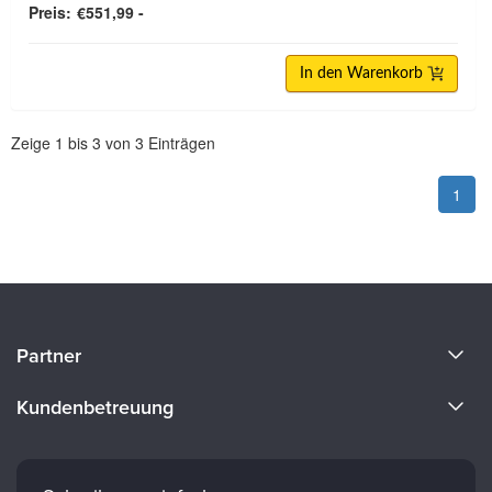
Preis:
€551,99 -
In den Warenkorb
Paginierung
Zeige
1
bis
3
von
3
Einträgen
1
Über uns
Partner
Werde Redner
Evergreen Certifications
Kundenbetreuung
Karriere
Mindsight Institute
E-Mail-Einstellungen
Fakultät
PESI Publishing
Häufig gestellte Fragen