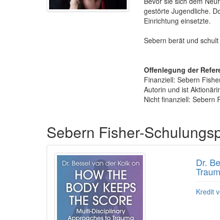
Bevor sie sich dem Neur
gestörte Jugendliche. Do
Einrichtung einsetzte.
Sebern berät und schult 
Offenlegung der Refer
Finanziell: Sebern Fish
Autorin und ist Aktionä
Nicht finanziell: Sebern 
Produkte 1 bis 1 von 1
Sebern Fisher-Schulung
Dr. B
Traum
Kredit v