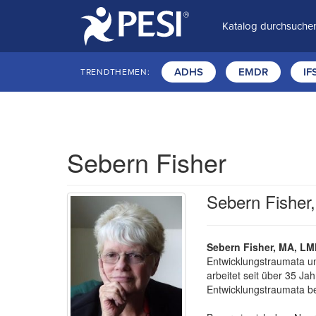
Katalog durchsuche
ADHS
EMDR
IF
TRENDTHEMEN:
Sebern Fisher
Sebern Fisher,
Sebern Fisher, MA, LM
Entwicklungstraumata un
arbeitet seit über 35 J
Entwicklungstraumata be