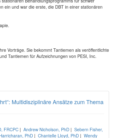
es stationären Behandlungsprogramms für schwer
 ein und war die erste, die DBT in einer stationären
apie.
hre Vorträge. Sie bekommt Tantiemen als veröffentlichte
e und Tantiemen für Aufzeichnungen von PESI, Inc.
hrt“: Multidisziplinäre Ansätze zum Thema
hD, FRCPC
|
Andrew Nicholson, PhD
|
Sebern Fisher,
Harricharan, PhD
|
Chantelle Lloyd, PhD
|
Wendy