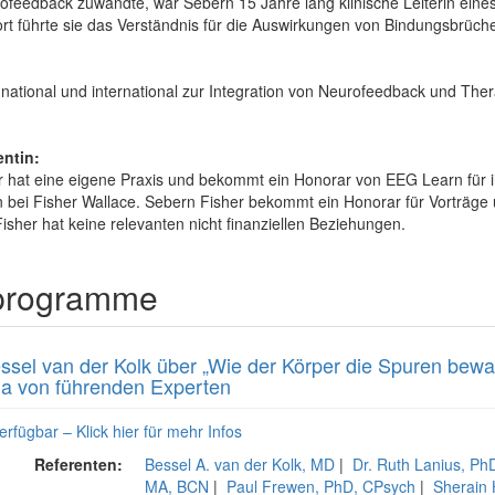
ofeedback zuwandte, war Sebern 15 Jahre lang klinische Leiterin ein
rt führte sie das Verständnis für die Auswirkungen von Bindungsbrüchen
national und international zur Integration von Neurofeedback und Ther
entin:
er hat eine eigene Praxis und bekommt ein Honorar von EEG Learn für i
rin bei Fisher Wallace. Sebern Fisher bekommt ein Honorar für Vorträg
Fisher hat keine relevanten nicht finanziellen Beziehungen.
sprogramme
essel van der Kolk über „Wie der Körper die Spuren bewa
a von führenden Experten
erfügbar – Klick hier für mehr Infos
Referenten:
Bessel A. van der Kolk, MD
|
Dr. Ruth Lanius, P
MA, BCN
|
Paul Frewen, PhD, CPsych
|
Sherain 