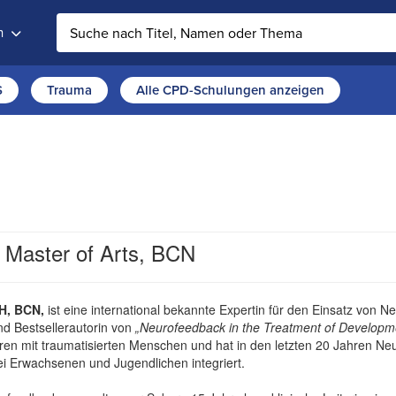
n
Auf der Website suchen
S
Trauma
Alle CPD-Schulungen anzeigen
 Master of Arts, BCN
H, BCN,
ist eine international bekannte Expertin für den Einsatz von 
d Bestsellerautorin von
„Neurofeedback in the Treatment of Developme
ahren mit traumatisierten Menschen und hat in den letzten 20 Jahren N
i Erwachsenen und Jugendlichen integriert.