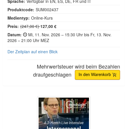
Sprache:
Verfügbar in EN, ES, DE, FR und IT
Produktcode:
SUM002437
Medientyp:
Online-Kurs
Normalpreis:
Preis:
(247,00 €)
127,00 €
Datum:
Mi, 11. Nov. 2026 – 15:30 Uhr bis Fr, 13. Nov.
2026 – 21:00 Uhr MEZ
Der Zeitplan auf einen Blick
Mehrwertsteuer wird beim Bezahlen
draufgeschlagen
In den Warenkorb
Zertifizierungskurs „Interpersonelle Neurobiologie