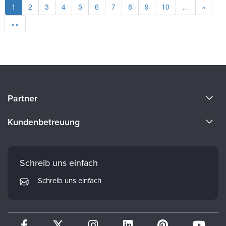
1
2
3
4
5
6
7
8
9
10
…
»
»»
Über uns
Partner
Werde Redner
Evergreen Certifications
Kundenbetreuung
Karriere
Mindsight Institute
E-Mail-Einstellungen
Fakultät
PESI Publishing
Häufig gestellte Fragen
Schreib uns einfach
Psychotherapy Networker
Mein Konto
Schreib uns einfach
Therapist.com
Rückgabe- und Rückerstattungsrichtlinien