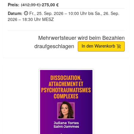
Normalpreis:
Preis:
(412,99 €)
275,00 €
Datum:
Fr., 25. Sep. 2026 – 10:00 Uhr bis Sa., 26. Sep.
2026 – 18:30 Uhr MESZ
Mehrwertsteuer wird beim Bezahlen
draufgeschlagen
In den Warenkorb
2-tägiger Kurs: Dissoziation, Bindung und kompl