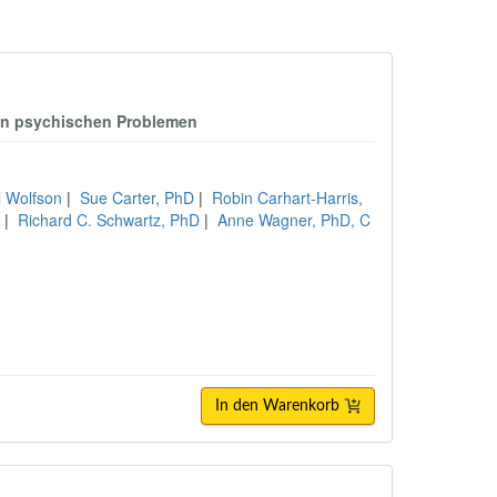
en psychischen Problemen
l Wolfson
|
Sue Carter, PhD
|
Robin Carhart-Harris,
C
|
Richard C. Schwartz, PhD
|
Anne Wagner, PhD, C
In den Warenkorb