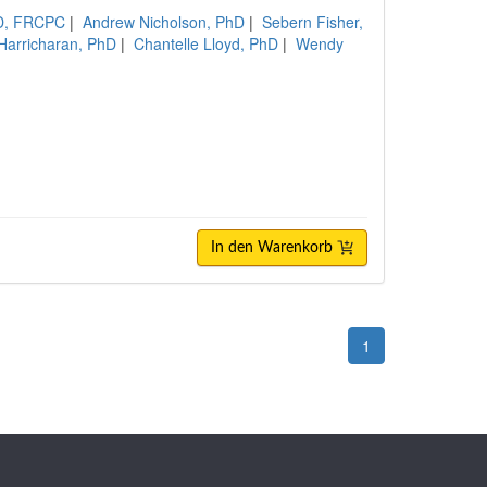
hD, FRCPC
|
Andrew Nicholson, PhD
|
Sebern Fisher,
Harricharan, PhD
|
Chantelle Lloyd, PhD
|
Wendy
In den Warenkorb
1