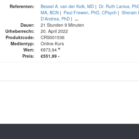
Referenten:
Bessel A. van der Kolk, MD
|
Dr. Ruth Lanius, P
MA, BCN
|
Paul Frewen, PhD, CPsych
|
Sherain 
D'Andrea, PhD
|
...
Dauer:
21 Stunden 9 Minuten
Urheberrecht:
20. April 2022
Produktcode:
CRS001536
Medientyp:
Online-Kurs
Wert:
€873,94
Preis:
€551,99 -