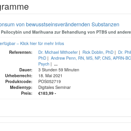
ogramme
onsum von bewusstseinsverändernden Substanzen
Psilocybin und Marihuana zur Behandlung von PTBS und ander
erfügbar – Klick hier für mehr Infos
Referenten:
Dr. Michael Mithoefer
|
Rick Doblin, PhD
|
Dr. Phi
PhD
|
Andrew Penn, RN, MS, NP, CNS, APRN-B
Psych
|
...
Dauer:
3 Stunden 59 Minuten
Urheberrecht:
18. Mai 2021
Produktcode:
POS052719
Medientyp:
Digitales Seminar
Preis:
€183,99 -