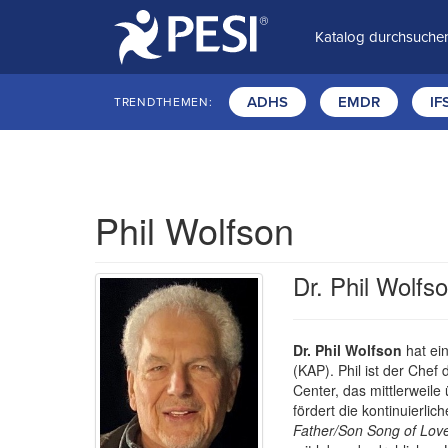
Katalog durchsuche
ADHS
EMDR
IF
TRENDTHEMEN:
Phil Wolfson
Dr. Phil Wolfs
Dr. Phil Wolfson
hat ein
(KAP). Phil ist der Che
Center, das mittlerweil
fördert die kontinuierli
Father/Son Song of Love,