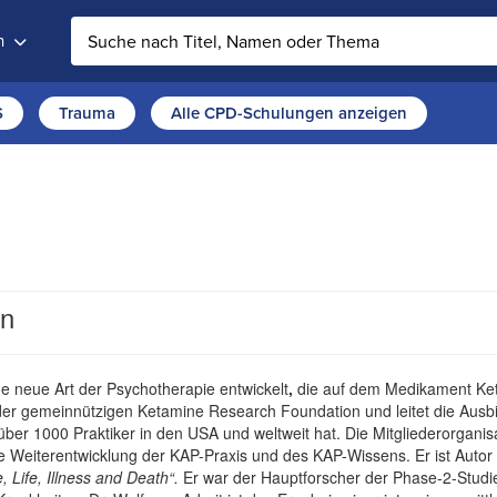
n
Auf der Website suchen
S
Trauma
Alle CPD-Schulungen anzeigen
on
e neue Art der Psychotherapie entwickelt
,
die auf dem Medikament Keta
f der gemeinnützigen Ketamine Research Foundation und leitet die Ausb
e über 1000 Praktiker in den USA und weltweit hat. Die Mitgliederorga
che Weiterentwicklung der KAP-Praxis und des KAP-Wissens. Er ist Auto
 Life, Illness and Death“.
Er war der Hauptforscher der Phase-2-Stu