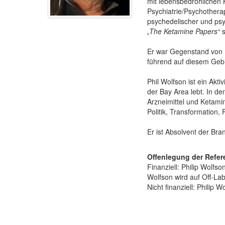
mit lebensbedrohlichen K
Psychiatrie/Psychothera
psychedelischer und psy
„The Ketamine Papers“
s
Er war Gegenstand von L
führend auf diesem Gebi
Phil Wolfson ist ein Akti
der Bay Area lebt. In de
Arzneimittel und Ketamin
Politik, Transformation, 
Er ist Absolvent der Bra
Offenlegung der Refer
Finanziell: Philip Wolfs
Wolfson wird auf Off-La
Nicht finanziell: Philip 
Produkte 1 bis 3 von 3