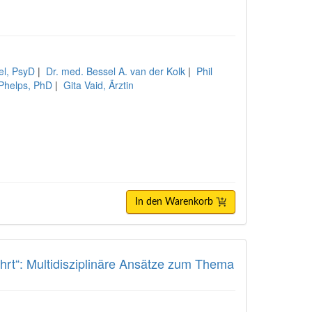
el, PsyD
|
Dr. med. Bessel A. van der Kolk
|
Phil
 Phelps, PhD
|
Gita Vaid, Ärztin
In den Warenkorb
hrt“: Multidisziplinäre Ansätze zum Thema