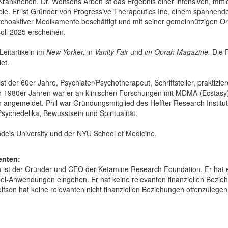
rankheiten. Dr. Wolfsons Arbeit ist das Ergebnis einer intensiven, mittl
pie. Er ist Gründer von Progressive Therapeutics Inc, einem spannen
choaktiver Medikamente beschäftigt und mit seiner gemeinnützigen O
oll 2025 erscheinen.
eitartikeln im
New Yorker,
in
Vanity Fair
und
im Oprah Magazine.
Die F
et.
vist der 60er Jahre, Psychiater/Psychotherapeut, Schriftsteller, praktiz
n 1980er Jahren war er an klinischen Forschungen mit MDMA (Ecstasy) bet
 angemeldet. Phil war Gründungsmitglied des Heffter Research Institute.
Psychedelika, Bewusstsein und Spiritualität.
ndeis University und der NYU School of Medicine.
enten:
on ist der Gründer und CEO der Ketamine Research Foundation. Er hat e
bel-Anwendungen eingehen. Er hat keine relevanten finanziellen Bezieh
Wolfson hat keine relevanten nicht finanziellen Beziehungen offenzulegen