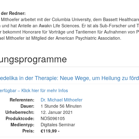
 der Redner:
l Mithoefer arbeitet mit der Columbia University, dem Bassett Healthcar
nd hat Anteile an Awakn Life Sciences. Er ist als Sub-Forscher und T
er bekommt Honorare für Vorträge und Tantiemen für Aufnahmen von PE
hael Mithoefer ist Mitglied der American Psychiatric Association.
ulungsprogramme
edelika in der Therapie: Neue Wege, um Heilung zu för
erfügbar – Klick hier für mehr Infos
Referenten:
Dr. Michael Mithoefer
Dauer:
1 Stunde 56 Minuten
Urheberrecht:
12. Januar 2021
Produktcode:
NOS096105
Medientyp:
Digitales Seminar
Preis:
€119,99 -