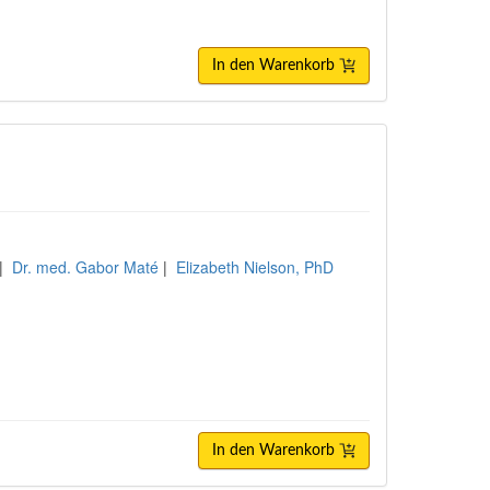
In den Warenkorb
|
Dr. med. Gabor Maté
|
Elizabeth Nielson, PhD
In den Warenkorb