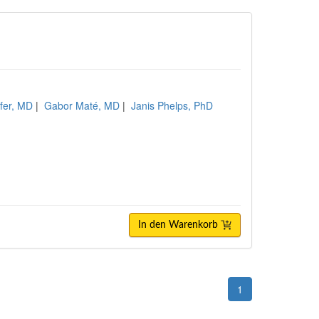
fer, MD
|
Gabor Maté, MD
|
Janis Phelps, PhD
In den Warenkorb
1