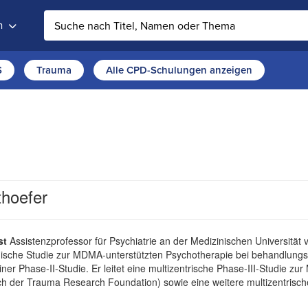
n
Auf der Website suchen
S
Trauma
Alle CPD-Schulungen anzeigen
thoefer
st
Assistenzprofessor für Psychiatrie an der Medizinischen Universität 
ische Studie zur MDMA-unterstützten Psychotherapie bei behandlungsr
ner Phase-II-Studie. Er leitet eine multizentrische Phase-III-Studie 
ich der Trauma Research Foundation) sowie eine weitere multizentrisc