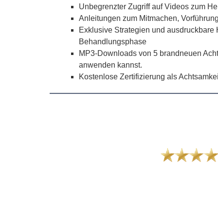
Unbegrenzter Zugriff auf Videos zum He
Anleitungen zum Mitmachen, Vorführung
Exklusive Strategien und ausdruckbare H
Behandlungsphase
MP3-Downloads von 5 brandneuen Achtsa
anwenden kannst.
Kostenlose Zertifizierung als Achtsamke
ht beeindruckend. Sein Wissen und
end. Ich hab's total genossen, ihm
lth