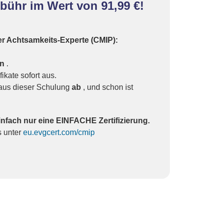
bühr im Wert von 91,99 €!
rter Achtsamkeits-Experte (CMIP):
an
.
ikate sofort aus.
 aus dieser Schulung
ab
, und schon ist
infach nur eine EINFACHE Zertifizierung.
s unter
eu.evgcert.com/cmip