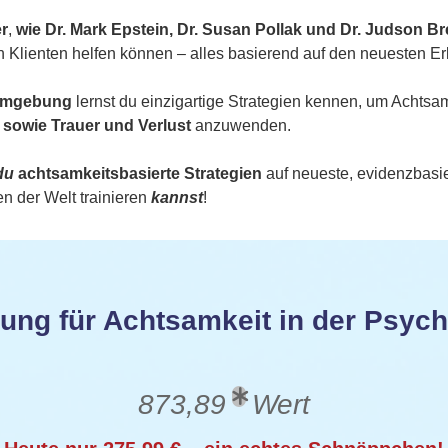
er
,
wie Dr. Mark Epstein,
Dr. Susan Pollak
und Dr. Judson Bre
n Klienten helfen können – alles basierend auf den neuesten E
numgebung
lernst du einzigartige Strategien kennen, um Achtsa
sowie Trauer und Verlust
anzuwenden.
du
achtsamkeitsbasierte Strategien
auf neueste, evidenzbasi
 der Welt trainieren
kannst
!
erung für Achtsamkeit in der Psyc
873,89
Wert