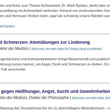
ter und Autor zum Thema Achtsamkeit, Dr. Mark Epstein, denkt über ei
ausbildung mit Achtsamkeit verbindet. Anhand von eindrucksvollen Gesc
nen und Vertrauen fördern kann, egal wie schwierig unsere Klienten a
Mark Epstein
nd Schmerzen: Atemübungen zur Linderung
ktor der Medizin
|
Klick hier, um mehr über Ni-Cheng Liang zu erfahren.
ungenfacharzt und Achtsamkeitslehrer bringt Wissenschaft und prakti
 Atmung nutzen kannst, um Angst, Panik und Schmerzen zu lindern. Es
Fall verschreibt.
t gegen Heißhunger, Angst, Sucht und Gewohnheite
tor der Medizin, Doktor der Philosophie
|
Klick hier, um mehr über Ju
utzung des Smartphones bis hin zu übermäßigem Alkoholkonsum – wir al