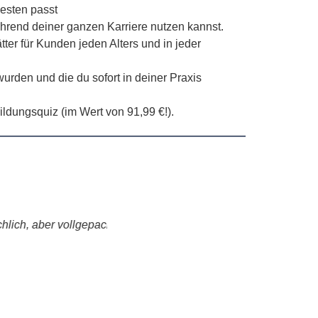
besten passt
rend deiner ganzen Karriere nutzen kannst.
er für Kunden jeden Alters und in jeder
en und die du sofort in deiner Praxis
ldungsquiz (im Wert von 91,99 €!).
h, aber vollgepackt
„Das war ein
Klinikern ko
können. Ich 
— Megan, Eh