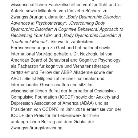
wissenschaftlichen Fachzeitschriften veröffentlicht und ist
Autorin sowie Mitautorin von fünfzehn Büchern zu
Zwangsstörungen, darunter
„Body Dysmorphic Disorder:
Advances in Psychotherapy“, „Overcoming Body
Dysmorphic Disorder: A Cognitive Behavioral Approach to
Reclaiming Your Life“
und
„Body Dysmorphic Disorder: A
Treatment Manual“.
Sie war in zahlreichen
Fernsehsendungen zu Gast und hat national sowie
international Vorträge gehalten. Dr. Neziroglu ist vom
American Board of Behavioral and Cognitive Psychology
als Fachärztin für kognitive und Verhaltenstherapie
zertifiziert und Fellow der ABBP-Akademie sowie der
ABCT. Sie ist Mitglied zahlreicher nationaler und
internationaler Gesellschaften und sitzt im
wissenschaftlichen Beirat der International Obsessive-
Compulsive Foundation (IOCDF) sowie der Anxiety and
Depression Association of America (ADAA) und ist
Präsidentin von OCDNY. Im Jahr 2016 erhielt sie von der
IOCDF den Preis für ihr Lebenswerk für ihren
umfangreichen Beitrag auf dem Gebiet der
Zwangsstörungsforschung.