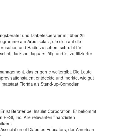
ungsberater und Diabetesberater mit über 25
rogramme am Arbeitsplatz, die sich auf die
ernsehen und Radio zu sehen, schreibt für
haft Jackson Jaguars tätig und ist zertifizierter
management, das er gerne weitergibt. Die Leute
mprovisationstalent entdeckte und merkte, wie gut
eimatstaat Florida als Stand-up-Comedian
 Er ist Berater bei Insulet Corporation. Er bekommt
PESI, Inc. Alle relevanten finanziellen
ldert.
n Association of Diabetes Educators, der American
s.