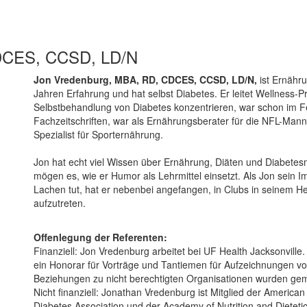
CDCES, CCSD, LD/N
Jon Vredenburg, MBA, RD, CDCES, CCSD, LD/N,
ist Ernähr
Jahren Erfahrung und hat selbst Diabetes. Er leitet Wellness-P
Selbstbehandlung von Diabetes konzentrieren, war schon im F
Fachzeitschriften, war als Ernährungsberater für die NFL-Mannsc
Spezialist für Sporternährung.
Jon hat echt viel Wissen über Ernährung, Diäten und Diabetes
mögen es, wie er Humor als Lehrmittel einsetzt. Als Jon sein I
Lachen tut, hat er nebenbei angefangen, in Clubs in seinem H
aufzutreten.
Offenlegung der Referenten:
Finanziell: Jon Vredenburg arbeitet bei UF Health Jacksonville.
ein Honorar für Vorträge und Tantiemen für Aufzeichnungen von 
Beziehungen zu nicht berechtigten Organisationen wurden gemi
Nicht finanziell: Jonathan Vredenburg ist Mitglied der America
Diabetes Association und der Academy of Nutrition and Dietetic