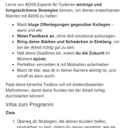
Lerne von ADHS-Experte Ari Tuckman
wichtige und
fortgeschrittene Strategien
kennen, um deinen erwachsenen
Klienten mit ADHS zu helfen:
Mach
kluge Offenlegungen gegenüber Kollegen
–
wann und wie
Nimm Feedback an
, ohne dich emotional aufzuregen.
Bring deine Stärken und Schwächen in Einklang
, um
bei der Arbeit richtig gut zu sein.
Halt deine Deadlines ein, indem
du die Zukunft
im
Moment
spürst.
Perfektion vermeiden & mit Motivation aufschieben
Mach dir klar, was dir in deiner Karriere wichtig ist, und
schaff es dann auch!
Pack deine klinische Toolbox voll mit evidenzbasierten
Maßnahmen, damit deine Kunden bei der Arbeit richtig
durchstarten können!
Infos zum Programm
Ziele
Überleg dir Strategien, die deinen Kunden helfen,
produktiver zu sein, indem du genau verstehst, wie sie