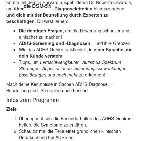
Komm mit dem in Harvard ausgebildeten Dr. Roberto Olivardia,
die DSM-5®
um
über
-Diagnosekriterien
hinauszugehen
und dich mit der Beurteilung durch Experten zu
beschäftigen
. Du wirst lernen:
Die richtigen Fragen
, um die Bewertung schneller und
einfacher zu machen!
ADHS-Screening und -Diagnosen
– und ihre Grenzen
Wie das ADHS-Gehirn funktioniert, in
einer Sprache, die
dein Kunde versteht
Tipps, um
Lernschwierigkeiten, Autismus-Spektrum-
Störungen, Angstzustände, Stimmungsschwankungen,
Essstörungen und noch mehr
zu erkennen!
Mach deine Kenntnisse in Sachen ADHS-Diagnose, -
Beurteilung und -Screening noch besser!
Infos zum Programm
Ziele
Überleg mal, wie die Besonderheiten des ADHS-Gehirns
helfen, die Symptome zu erklären.
Schau dir mal die Teile einer gründlichen klinischen
Untersuchung bei ADHS an.